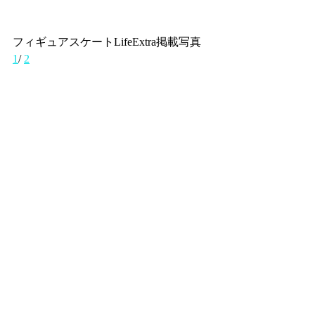
フィギュアスケートLifeExtra掲載写真 
1
/ 
2