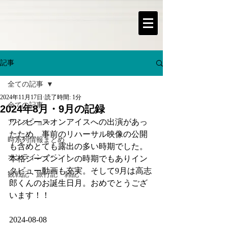
記事
全ての記事
2024年11月17日
読了時間: 1分
全ての記事
2024年8月・9月の記録
ワンピースオンアイスへの出演があっ
アイスショー
たため、事前のリハーサル映像の公開
時系列情報まとめ
も含めとても露出の多い時期でした。
オンラインイベント
本格シーズンインの時期でもありイン
タビュー動画も充実。そして9月は高志
観戦記・旅行記・雑記
郎くんのお誕生日月。おめでとうござ
います！！
2024-08-08