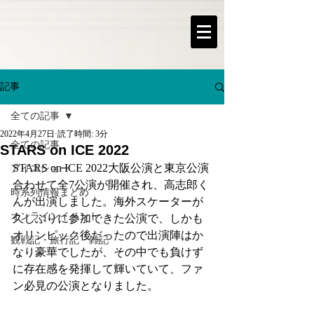
記事
全ての記事
2022年4月27日
読了時間: 3分
全ての記事
STARS on ICE 2022
STARS on ICE 2022大阪公演と東京公演
アイスショー
合わせて全7公演が開催され、高志郎く
時系列情報まとめ
んが出演しました。海外スケーターが
オンラインイベント
久しぶりに参加できた公演で、しかも
オリンピック後だったので出演陣はか
観戦記・旅行記・雑記
なり豪華でしたが、その中でも負けず
に存在感を発揮して輝いていて、ファ
ン必見の公演となりました。