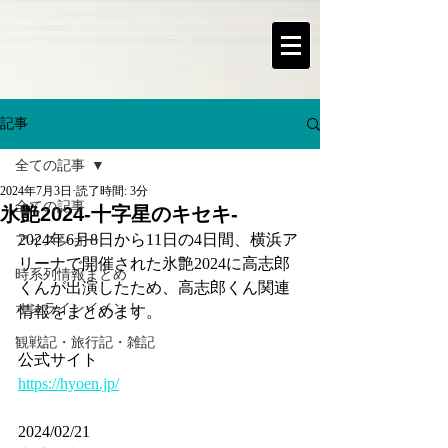
記事
全ての記事
2024年7月3日
読了時間: 3分
全ての記事
氷艶2024-十字星のキセキ-
2024年6月8日から11日の4日間、横浜ア
アイスショー
リーナで開催された氷艶2024に高志郎
時系列情報まとめ
くんが出演したため、高志郎くん関連
オンラインイベント
情報をまとめます。
観戦記・旅行記・雑記
公式サイト
https://hyoen.jp/
2024/02/21