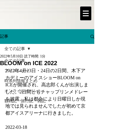
記事
全ての記事
2022年5月10日
読了時間: 1分
全ての記事
BLOOM on ICE 2022
2022年4月23日・24日の2日間、木下ア
アイスショー
カデミーのアイスショーBLOOM on 
時系列情報まとめ
ICEが開催され、高志郎くんが出演しま
オンラインイベント
した。2日間ともチャップリンメドレー
を披露。私は都合により日曜日しか現
観戦記・旅行記・雑記
地では見られませんでしたが初めて京
都アイスアリーナに行きました。
2022-03-18