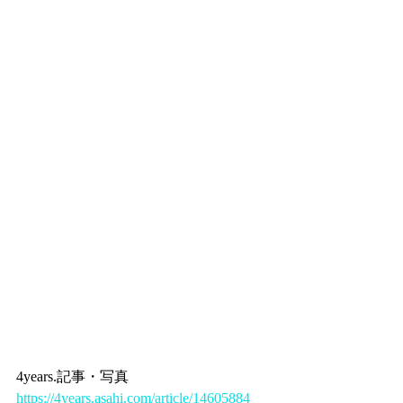
4years.記事・写真
https://4years.asahi.com/article/14605884