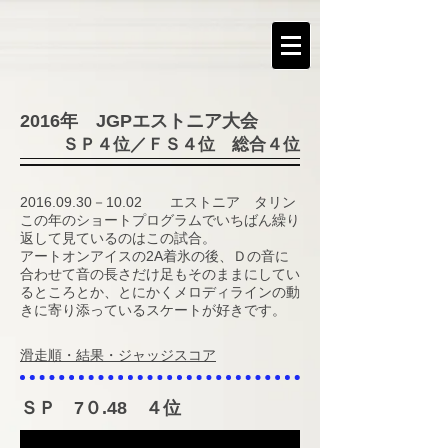
​2016年 JGPエストニア大会
ＳＰ４位／ＦＳ４位 総合４位
​2016.09.30－10.02 エストニア タリン
この年のショートプログラムでいちばん繰り
返して見ているのはこの試合。
​アートオンアイスの2A着氷の後、Ｄの音に
合わせて音の長さだけ足もそのままにしてい
るところとか、とにかくメロディラインの動
きに寄り添っているスケートが好きです。
​滑走順・結果・ジャッジスコア
ＳＰ 7０.48 ４位​