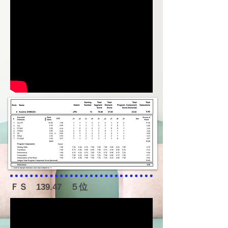
ＦＳ 139.47 ５位​