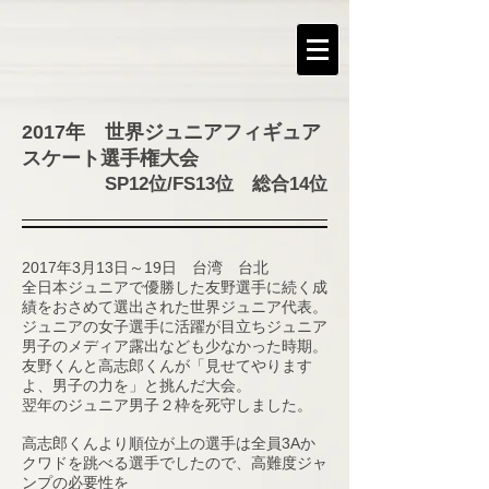
​2017年 世界ジュニアフィギュア
スケート選手権大会
SP12位/FS13位 総合14位
2017年3月13日～19日 台湾 台北
全日本ジュニアで優勝した友野選手に続く成
績をおさめて選出された世界ジュニア代表。
ジュニアの女子選手に活躍が目立ちジュニア
男子のメディア露出なども少なかった時期。
友野くんと高志郎くんが「見せてやります
よ、男子の力を」と挑んだ大会。
​翌年のジュニア男子２枠を死守しました。
高志郎くんより順位が上の選手は全員3Aか
クワドを跳べる選手でしたので、高難度ジャ
ンプの必要性を