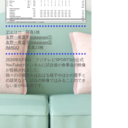
デイリー
写真1枚
友野一希選手Instagram①
​友野一希選手Instagram②
IMAGO​
写真23枚
2020年5月5日 フジテレビSPORTSの公式
YouTubeチャンネルに試合後の食事会の映像
が投稿されました。
熱々の小籠包をほおばる様子やほかの選手と
の談笑など、試合の映像ではみることのでき
ない姿が印象的です。