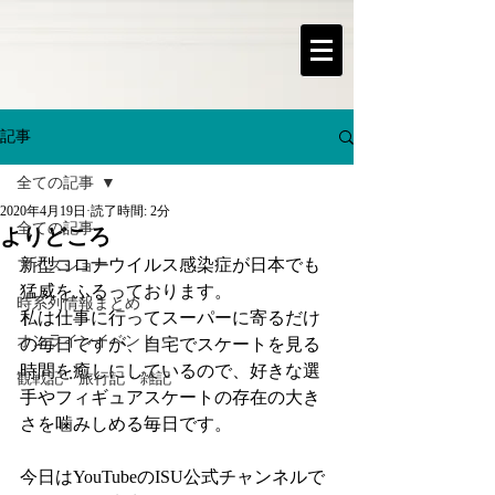
記事
全ての記事
2020年4月19日
読了時間: 2分
全ての記事
よりどころ
新型コロナウイルス感染症が日本でも
アイスショー
猛威をふるっております。
時系列情報まとめ
私は仕事に行ってスーパーに寄るだけ
オンラインイベント
の毎日ですが、自宅でスケートを見る
時間を癒しにしているので、好きな選
観戦記・旅行記・雑記
手やフィギュアスケートの存在の大き
さを噛みしめる毎日です。
今日はYouTubeのISU公式チャンネルで