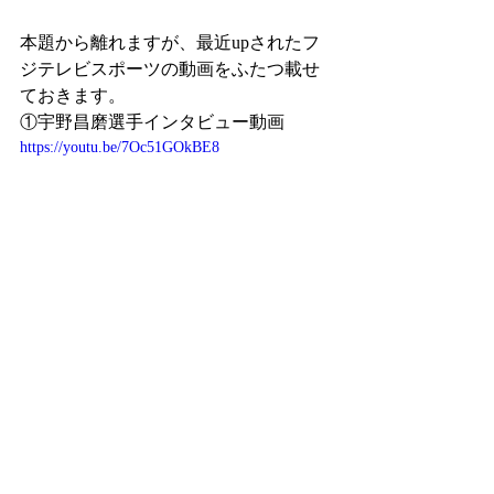
本題から離れますが、最近upされたフ
ジテレビスポーツの動画をふたつ載せ
ておきます。
①宇野昌磨選手インタビュー動画
https://youtu.be/7Oc51GOkBE8
②2019年全日本選手権開会式特別編
https://youtu.be/SsNWp0GA0PY